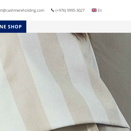
rt@cashmereholding.com
(+976) 9995-3027
En
NE SHOP