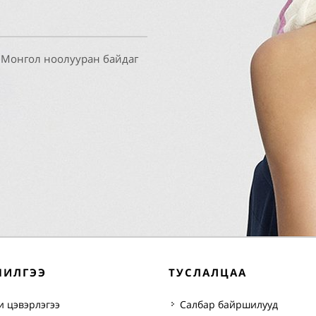
 Монгол ноолууран байдаг
ЧИЛГЭЭ
ТУСЛАЛЦАА
и цэвэрлэгээ
Салбар байршилууд