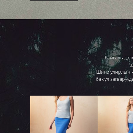
Байгаль дэл
ш
Шинэ улирлын ко
ба сул загваруу