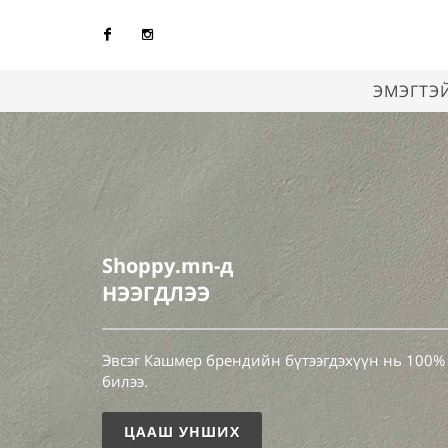
Facebook
Instagram
ЭМЭГТЭ
Shoppy.mn-д
НЭЭГДЛЭЭ
Эвсэг Кашмер брендийн бүтээгдэхүүн нь 100%
билээ.
ЦААШ УНШИХ