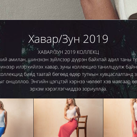
Хавар/Зун 2019
ХАВАР/ЗУН 2019 КОЛЛЕКЦ
хий амилан, шинэхэн зүйлсээр дүүрэн байхтай адил таны т
инээр илэрхийлэх хавар, зуны коллекцио танилцуулж байн
ллекцид биед таатай бөгөөд өдөр тутмын хувцаслалтанд 
дыг онцоллоо. Энгийн цэгцтэй хэрнээ чөлөөт хэв маягаар ө
эрхэм хэрэглэгчиддээ зориуллаа.