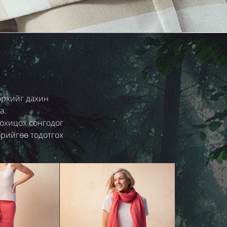
өрхийг дахин
а.
зохицох сонгодог
өрийгөө тодотгох