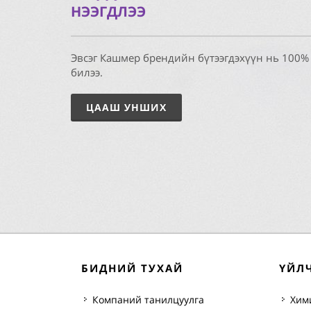
НЭЭГДЛЭЭ
Эвсэг Кашмер брендийн бүтээгдэхүүн нь 100%
билээ.
ЦААШ УНШИХ
БИДНИЙ ТУХАЙ
ҮЙЛ
Компаний танилцуулга
Хим