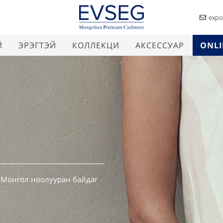
expo
Й
ЭРЭГТЭЙ
КОЛЛЕКЦИ
АКСЕССУАР
ONLI
 Монгол ноолууран байдаг