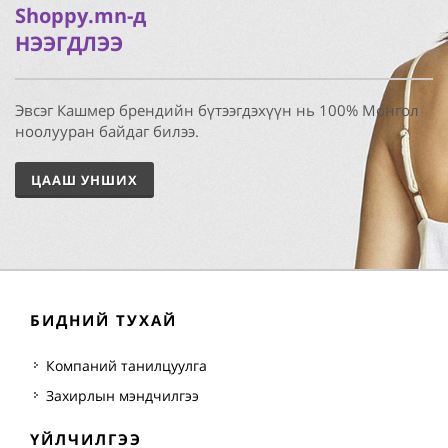
Shoppy.mn-д
НЭЭГДЛЭЭ
Эвсэг Кашмер брендийн бүтээгдэхүүн нь 100% Монгол
ноолууран байдаг билээ.
ЦААШ УНШИХ
БИДНИЙ ТУХАЙ
Компаний танилцуулга
Захирлын мэндчилгээ
ҮЙЛЧИЛГЭЭ